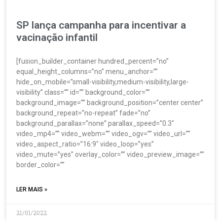
SP lança campanha para incentivar a
vacinação infantil
[fusion_builder_container hundred_percent=”no”
equal_height_columns=”no” menu_anchor=””
hide_on_mobile=”small-visibility,medium-visibility,large-
visibility” class=”” id=”” background_color=””
background_image=”” background_position=”center center”
background_repeat=”no-repeat” fade=”no”
background_parallax=”none” parallax_speed=”0.3″
video_mp4=”” video_webm=”” video_ogv=”” video_url=””
video_aspect_ratio=”16:9″ video_loop=”yes”
video_mute=”yes” overlay_color=”” video_preview_image=””
border_color=””
LER MAIS »
21/01/2022