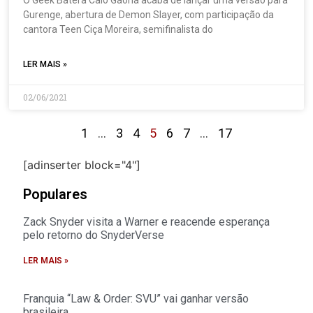
O Geek Batera Caio Gaona acaba de lançar uma versão para
Gurenge, abertura de Demon Slayer, com participação da
cantora Teen Ciça Moreira, semifinalista do
LER MAIS »
02/06/2021
1
…
3
4
5
6
7
…
17
[adinserter block="4"]
Populares
Zack Snyder visita a Warner e reacende esperança
pelo retorno do SnyderVerse
LER MAIS »
Franquia “Law & Order: SVU” vai ganhar versão
brasileira