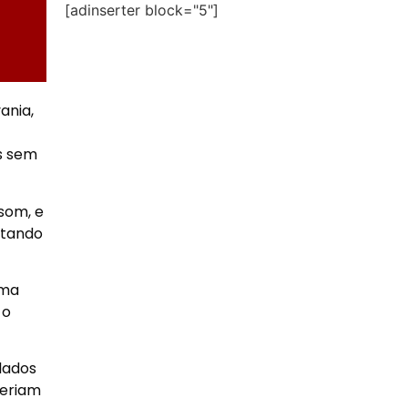
[adinserter block="5"]
ania,
s sem
som, e
itando
uma
 o
lados
seriam