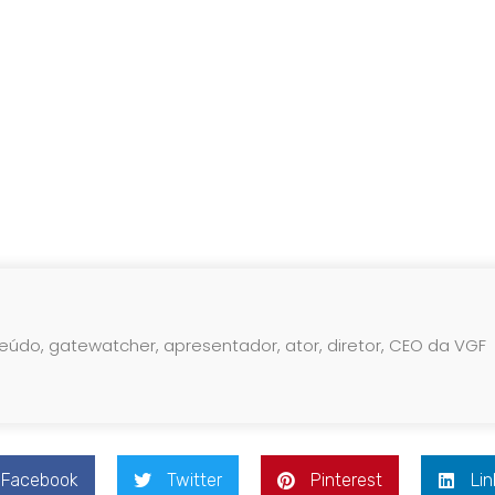
teúdo, gatewatcher, apresentador, ator, diretor, CEO da VGF
Facebook
Twitter
Pinterest
Lin