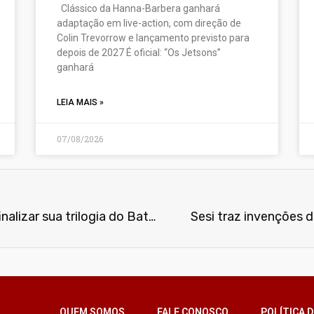
Clássico da Hanna-Barbera ganhará
adaptação em live-action, com direção de
Colin Trevorrow e lançamento previsto para
depois de 2027 É oficial: “Os Jetsons”
ganhará
LEIA MAIS »
07/08/2026
Joel Schumacher fará HQ para finalizar sua trilogia do Batman
Sesi traz invenções 
QUEM SOMOS
FALE CONOSCO
POLÍTICA D