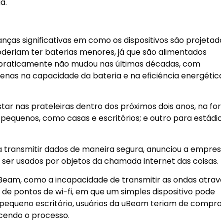
a.
as significativas em como os dispositivos são projetado
eriam ter baterias menores, já que são alimentados
 praticamente não mudou nas últimas décadas, com
enas na capacidade da bateria e na eficiência energétic
r nas prateleiras dentro dos próximos dois anos, na fo
 pequenos, como casas e escritórios; e outro para estádio
transmitir dados de maneira segura, anunciou a empresa
 ser usados por objetos da chamada internet das coisas.
Beam, como a incapacidade de transmitir as ondas atrav
e de pontos de wi-fi, em que um simples dispositivo pode
pequeno escritório, usuários da uBeam teriam de compr
cendo o processo.