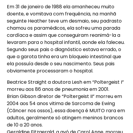
Em 31 de janeiro de 1988 ela amanheceu muito
doente, e vomitava com frequência, na manhã
seguinte Heather teve um desmaio, seu padrasto
chamou os paramédicos, ela sofreu uma parada
cardíaca e assim que conseguiram reanimá-la a
levaram para o hospital infantil, aonde ela faleceu.
Segundo seus pais o diagnóstico estava errado, o
que a garota tinha era um bloqueio intestinal que
ela possuía desde o seu nascimento. Seus pais
obviamente processaram o hospital.
Beatrice Straight a doutora Lesh em “Poltergeist I”
morreu aos 86 anos de pneumonia em 2001.
Brian Gibson diretor de “Poltergeist II” morreu em
2004 aos 54 anos vitima de Sarcoma de Ewing
(Câncer nos ossos), essa doença é MUITO rara em
adultos, geralmente só atingem meninos brancos
de 10 a 20 anos.
Geraldine Fitzgerald, a avó de Carol Anne, morreu