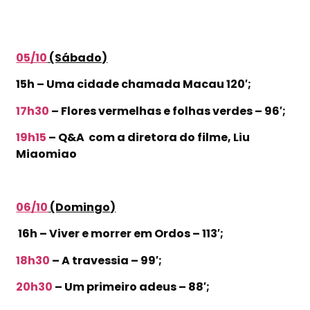
05/10
(Sábado)
15h – Uma cidade chamada Macau 120′;
17h30
– Flores vermelhas e folhas verdes – 96′;
19h15
– Q&A com a diretora do filme, Liu
Miaomiao
06/10
(Domingo)
16h – Viver e morrer em Ordos – 113′;
18h30
– A travessia – 99′;
20h30
– Um primeiro adeus – 88′;