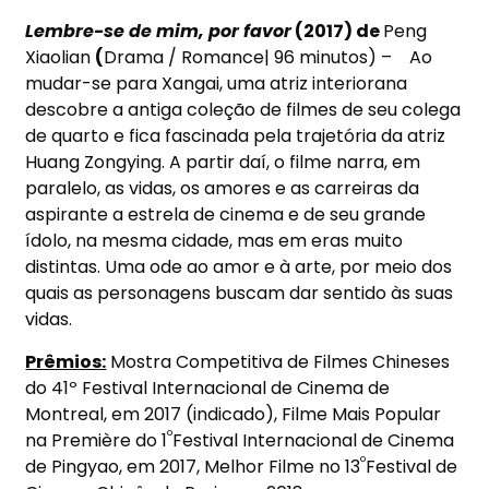
Lembre-se de mim, por favor
(2017) de
Peng
Xiaolian
(
Drama / Romance| 96 minutos) – Ao
mudar-se para Xangai, uma atriz interiorana
descobre a antiga coleção de filmes de seu colega
de quarto e fica fascinada pela trajetória da atriz
Huang Zongying. A partir daí, o filme narra, em
paralelo, as vidas, os amores e as carreiras da
aspirante a estrela de cinema e de seu grande
ídolo, na mesma cidade, mas em eras muito
distintas. Uma ode ao amor e à arte, por meio dos
quais as personagens buscam dar sentido às suas
vidas.
Prêmios:
Mostra Competitiva de Filmes Chineses
do 41º Festival Internacional de Cinema de
Montreal, em 2017 (indicado), Filme Mais Popular
º
na Première do 1
Festival Internacional de Cinema
º
de Pingyao, em 2017, Melhor Filme no 13
Festival de