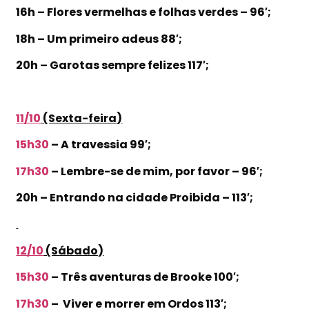
16h – Flores vermelhas e folhas verdes – 96′;
18h – Um primeiro adeus 88′;
20h – Garotas sempre felizes 117′;
11/10
(Sexta-feira)
15h30
– A travessia 99′;
17h30
– Lembre-se de mim, por favor – 96′;
20h – Entrando na cidade Proibida – 113′;
12/10
(Sábado)
15h30
– Três aventuras de Brooke 100′;
17h30
– Viver e morrer em Ordos 113′;