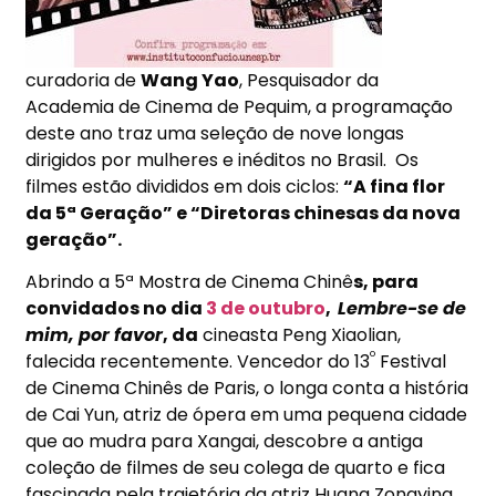
curadoria de
Wang Yao
, Pesquisador da
Academia de Cinema de Pequim, a programação
deste ano traz uma seleção de nove longas
dirigidos por mulheres e inéditos no Brasil. Os
filmes estão divididos em dois ciclos:
“A fina flor
da 5ª Geração” e “Diretoras chinesas da nova
geração”.
Abrindo a 5ª Mostra de Cinema Chinê
s, para
convidados no dia
3 de outubro
,
Lembre-se de
mim, por favor
, da
cineasta Peng Xiaolian,
º
falecida recentemente. Vencedor do 13
Festival
de Cinema Chinês de Paris, o longa conta a história
de Cai Yun, atriz de ópera em uma pequena cidade
que ao mudra para Xangai, descobre a antiga
coleção de filmes de seu colega de quarto e fica
fascinada pela trajetória da atriz Huang Zongying.