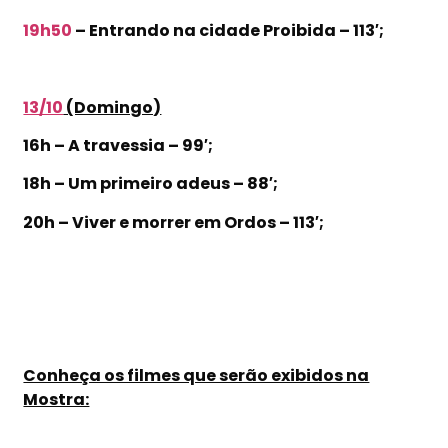
19h50
– Entrando na cidade Proibida – 113′;
13/10
(Domingo)
16h – A travessia – 99′;
18h – Um primeiro adeus – 88′;
20h – Viver e morrer em Ordos – 113′;
Conheça os filmes que serão exibidos na
Mostra: