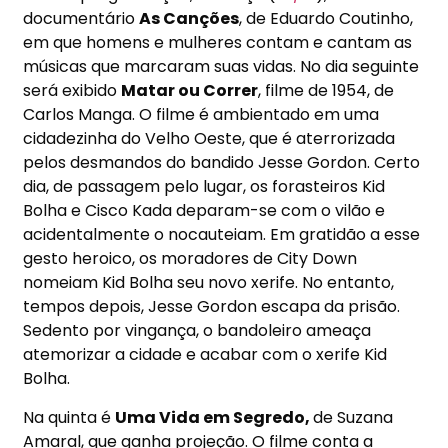
documentário
As Canções
, de Eduardo Coutinho,
em que homens e mulheres contam e cantam as
músicas que marcaram suas vidas. No dia seguinte
será exibido
Matar ou Correr
, filme de 1954, de
Carlos Manga. O filme é ambientado em uma
cidadezinha do Velho Oeste, que é aterrorizada
pelos desmandos do bandido Jesse Gordon. Certo
dia, de passagem pelo lugar, os forasteiros Kid
Bolha e Cisco Kada deparam-se com o vilão e
acidentalmente o nocauteiam. Em gratidão a esse
gesto heroico, os moradores de City Down
nomeiam Kid Bolha seu novo xerife. No entanto,
tempos depois, Jesse Gordon escapa da prisão.
Sedento por vingança, o bandoleiro ameaça
atemorizar a cidade e acabar com o xerife Kid
Bolha.
Na quinta é
Uma Vida em Segredo,
de Suzana
Amaral, que ganha projeção. O filme conta a