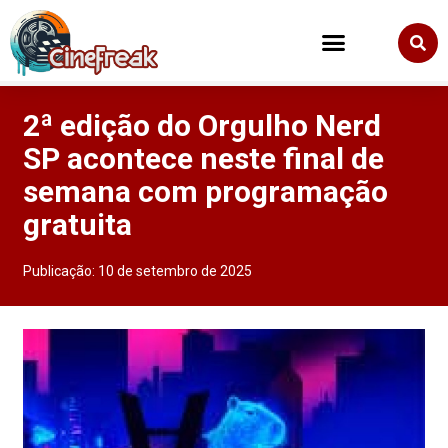
2ª edição do Orgulho Nerd
SP acontece neste final de
semana com programação
gratuita
Publicação:
10 de setembro de 2025