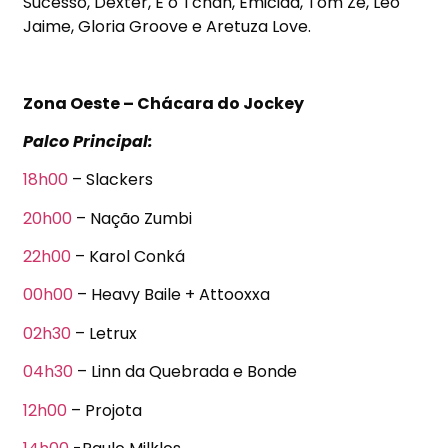
Sucesso, Dexter, É o Tchan, Emicida, Tom Zé, Léo
Jaime, Gloria Groove e Aretuza Love.
Zona Oeste – Chácara do Jockey
Palco Principal:
18h00
– Slackers
20h00
– Nação Zumbi
22h00
– Karol Conká
00h00
– Heavy Baile + Attooxxa
02h30
– Letrux
04h30
– Linn da Quebrada e Bonde
12h00
– Projota