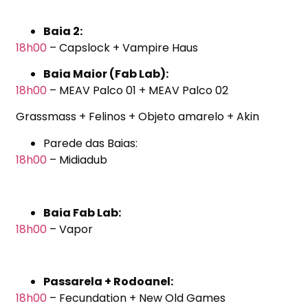
Baia 2:
18h00
– Capslock + Vampire Haus
Baia Maior (Fab Lab):
18h00
– MEAV Palco 01 + MEAV Palco 02
Grassmass + Felinos + Objeto amarelo + Akin
Parede das Baias:
18h00
– Midiadub
Baia Fab Lab:
18h00
– Vapor
Passarela + Rodoanel:
18h00
– Fecundation + New Old Games